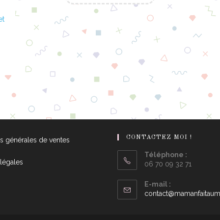
et
CONTACTEZ MOI !
s générales de ventes
Téléphone :
légales
06 70 09 32 71
E-mail :
contact@mamanfaitaumi