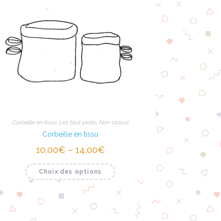
Corbeille en tissu
,
Les tout petits
,
Non classé
Corbeille en tissu
10,00
€
–
14,00
€
Choix des options