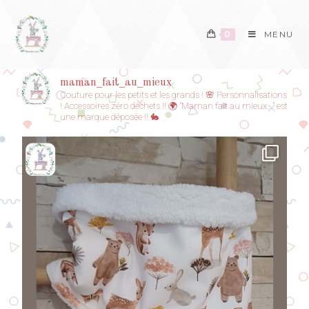
0
MENU
maman_fait_au_mieux
Couture pour les petits et les grands ! 🌸
Personnalisations
!
Accessoires zéro déchets !! 🌍
"Maman fait au mieux..." est
une marque déposée !! 🐇